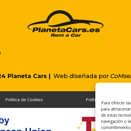
a
4 Planeta Cars |
Web diseñada por
C
oMsen
Política de Cookies
Política de Privacidad
Para ofrecer la
para almacenar 
de estas tecno
navegación o las
consentimiento,