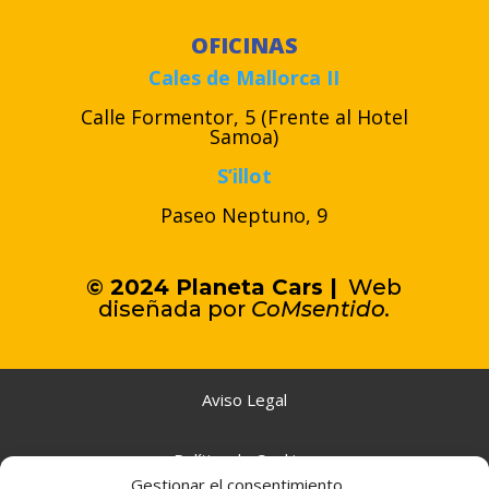
OFICINAS
Cales de Mallorca II
Calle Formentor, 5 (Frente al Hotel
Samoa)
S’illot
Paseo Neptuno, 9
© 2024 Planeta Cars |
Web
diseñada por
C
oMsentido.
Aviso Legal
Política de Cookies
Gestionar el consentimiento