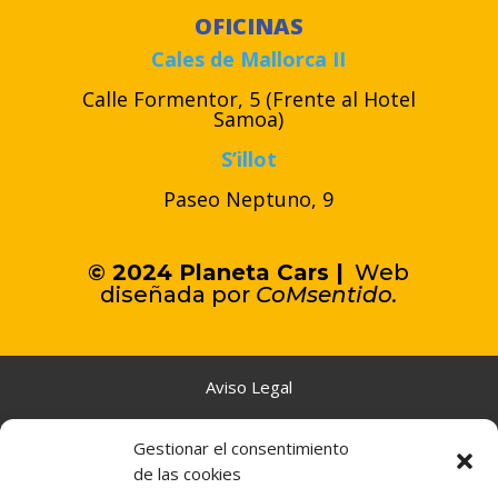
OFICINAS
Cales de Mallorca II
Calle Formentor, 5 (Frente al Hotel
Samoa)
S’illot
Paseo Neptuno, 9
© 2024 Planeta Cars |
Web
diseñada por
C
oMsentido.
Aviso Legal
Gestionar el consentimiento
Política de Cookies
de las cookies